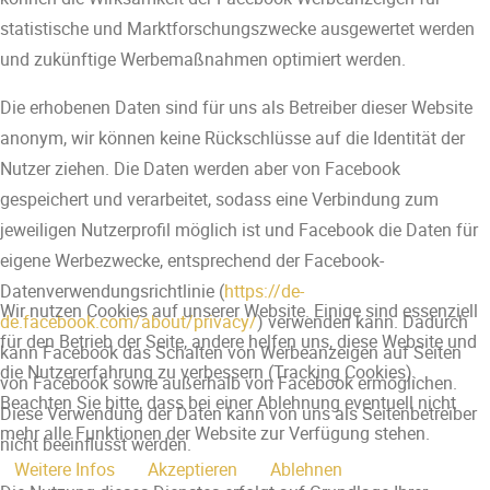
statistische und Marktforschungszwecke ausgewertet werden
und zukünftige Werbemaßnahmen optimiert werden.
Die erhobenen Daten sind für uns als Betreiber dieser Website
anonym, wir können keine Rückschlüsse auf die Identität der
Nutzer ziehen. Die Daten werden aber von Facebook
gespeichert und verarbeitet, sodass eine Verbindung zum
jeweiligen Nutzerprofil möglich ist und Facebook die Daten für
eigene Werbezwecke, entsprechend der Facebook-
Datenverwendungsrichtlinie (
https://de-
Wir nutzen Cookies auf unserer Website. Einige sind essenziell
de.facebook.com/about/privacy/
) verwenden kann. Dadurch
für den Betrieb der Seite, andere helfen uns, diese Website und
kann Facebook das Schalten von Werbeanzeigen auf Seiten
die Nutzererfahrung zu verbessern (Tracking Cookies).
von Facebook sowie außerhalb von Facebook ermöglichen.
Beachten Sie bitte, dass bei einer Ablehnung eventuell nicht
Diese Verwendung der Daten kann von uns als Seitenbetreiber
mehr alle Funktionen der Website zur Verfügung stehen.
nicht beeinflusst werden.
Weitere Infos
Akzeptieren
Ablehnen