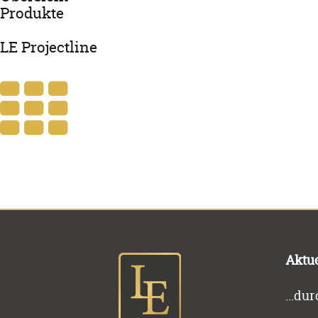
Produkte
LE Projectline
Aktue
...du