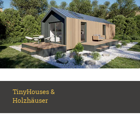
TinyHouses &
Holzhäuser