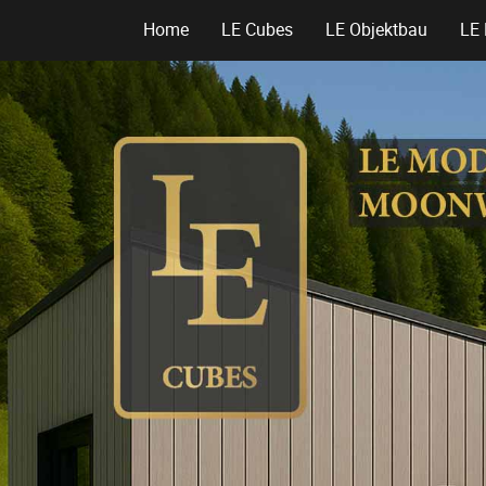
Home
LE Cubes
LE Objektbau
LE 