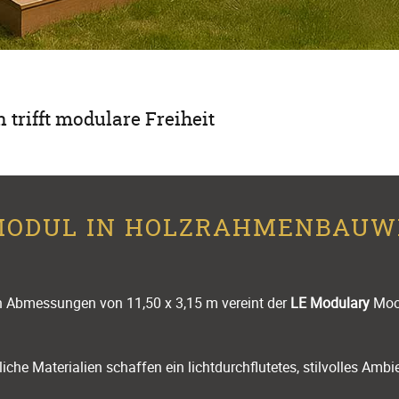
trifft modulare Freiheit
ODUL IN HOLZ­RAHMEN­BAUW
n Abmessungen von 11,50 x 3,15 m vereint der
LE Modulary
Moon
liche Materialien schaffen ein lichtdurchflutetes, stilvolles Am